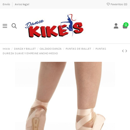
Envío
Aviso legal
Favoritos (
0
)
0
Inicio
DANZA Y BALLET
CALZADO DANZA
PUNTAS DE BALLET
PUNTAS
DUREZA SUAVE Y EMPEINE ANCHO MEDIO