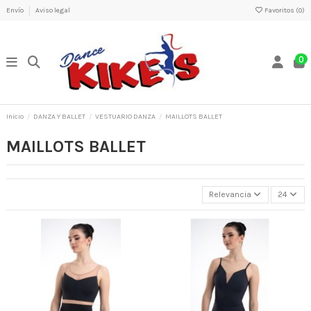
Envío
Aviso legal
Favoritos (
0
)
0
Inicio
DANZA Y BALLET
VESTUARIO DANZA
MAILLOTS BALLET
MAILLOTS BALLET
Relevancia
24