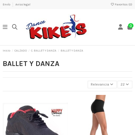
Envío
Aviso legal
Favoritos (
0
)
0
Inicio
CALZADO
C. BALLET Y DANZA
BALLET Y DANZA
BALLET Y DANZA
Relevancia
22