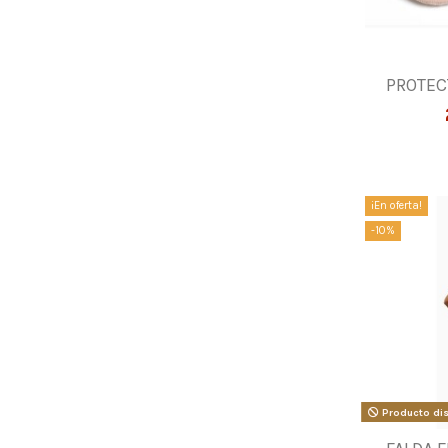
PROTEC
¡En oferta!
-10%
Producto dis