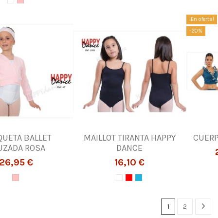
¡En oferta!
-20%
UETA BALLET
MAILLOT TIRANTA HAPPY
CUERP
UZADA ROSA
DANCE
26,95 €
16,10 €
1
2