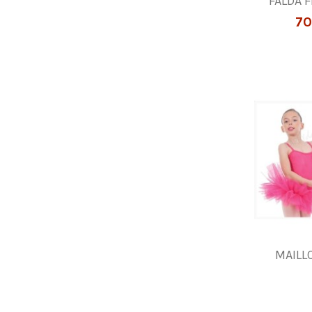
FALDA 
70
MAILL