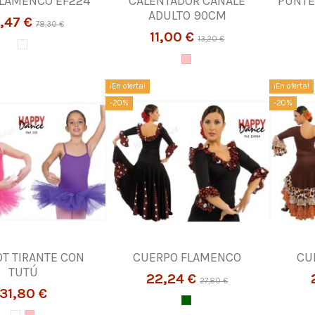
FLAMENCO EF224
CALENTADOR CANALE
PUNTE
ADULTO 90CM
,47 €
78,30 €
11,00 €
13,20 €
¡En oferta!
¡En oferta!
-20%
-20%
OT TIRANTE CON
CUERPO FLAMENCO
CU
TUTÚ
22,24 €
27,80 €
31,80 €