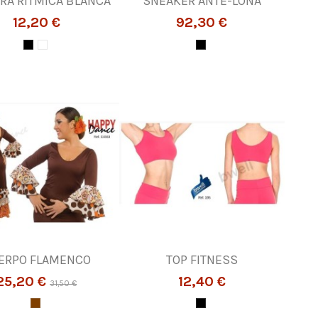
RA RÍTMICA BLANCA
SNEAKER ANTE-LONA
12,20 €
92,30 €
ERPO FLAMENCO
TOP FITNESS
25,20 €
12,40 €
31,50 €