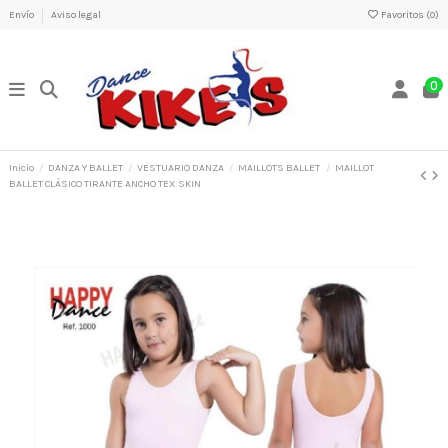
Envío
Aviso legal
Favoritos (
0
)
0
Inicio
DANZA Y BALLET
VESTUARIO DANZA
MAILLOTS BALLET
MAILLOT
BALLET CLÁSICO TIRANTE ANCHO TEX SKIN