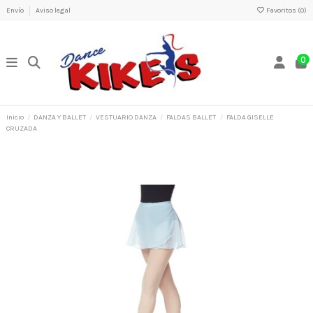
Envío
Aviso legal
Favoritos (
0
)
0
Inicio
DANZA Y BALLET
VESTUARIO DANZA
FALDAS BALLET
FALDA GISELLE
CRUZADA