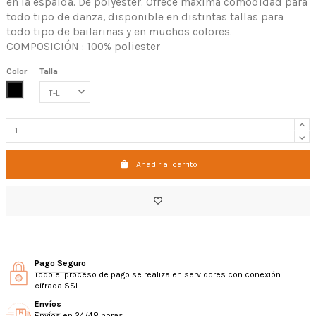
en la espalda. De polyester. Ofrece máxima comodidad para
todo tipo de danza, disponible en distintas tallas para
todo tipo de bailarinas y en muchos colores.
COMPOSICIÓN : 100% poliester
Color
Talla
NEGRO
Añadir al carrito
Pago Seguro
Todo el proceso de pago se realiza en servidores con conexión
cifrada SSL.
Envíos
Envíos en 24/48 horas