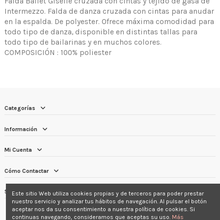
Falda Ballet Giselle cruzada con cintas y tejido de gasa de
Intermezzo. Falda de danza cruzada con cintas para anudar
en la espalda. De polyester. Ofrece máxima comodidad para
todo tipo de danza, disponible en distintas tallas para
todo tipo de bailarinas y en muchos colores.
COMPOSICIÓN : 100% poliester
Categorías
Información
Mi Cuenta
Cómo Contactar
Síguenos
Este sitio Web utiliza cookies propias y de terceros para poder prestar
nuestro servicio y analizar tus hábitos de navegación. Al pulsar el botón
aceptar nos da su consentimiento a nuestra política de cookies. Si
continuas navegando, consideramos que aceptas su uso.
Más