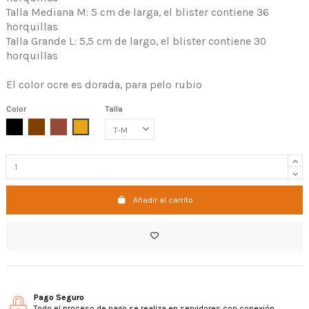
Talla Mediana M: 5 cm de larga, el blister contiene 36
horquillas
Talla Grande L: 5,5 cm de largo, el blister contiene 30
horquillas
El color ocre es dorada, para pelo rubio
Color
Talla
NEGRO
MARRÓN
CARAMELO
OCRE
Añadir al carrito
Pago Seguro
Todo el proceso de pago se realiza en servidores con conexión