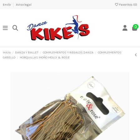
Envío
Aviso legal
Favoritos (
0
)
0
Inicio
DANZA Y BALLET
COMPLEMENTOS Y REGALOS DANZA
COMPLEMENTOS
CABELLO
HORQUILLAS MOÑO MOLLY & ROSE