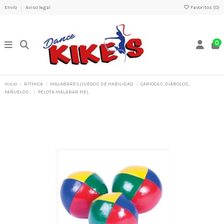
Envío
Aviso legal
Favoritos (
0
)
0
Inicio
RÍTMICA
MALABARES/JUEGOS DE HABILIDAD
CARIOCAS, DIÁBOLOS,
PAÑUELOS..
PELOTA MALABAR PIEL